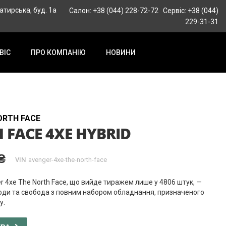
гатирська, буд. 1а
Салон: +38 (044) 228-72-72
Сервіс: +38 (044)
229-31-31
ВІС
ПРО КОМПАНІЮ
НОВИНИ
ORTH FACE
 FACE 4XE HYBRID
₴
VIN
avenger-4xe-the-north-face
er
4xe
The North Face, що вийде тиражем лише у 4806 штук, —
оди та свобода з повним набором обладнання, призначеного
у.