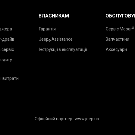
ВЛАСНИКАМ
ОБСЛУГОВУ
®
еджера
Гарантія
Сервіс Mopar
т-драйв
Jeep
Assistance
Запчастини
®
 сервіс
Інструкції з експлуатації
Аксесуари
редиту
і витрати
₂
Офіційний партнер
www.jeep.ua