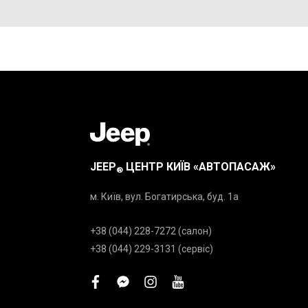
JEEP
ЦЕНТР КИЇВ «АВТОПАСАЖ»
®
м. Київ, вул. Богатирська, буд. 1а
+38 (044) 228-7272 (салон)
+38 (044) 229-3131 (сервіс)
facebook
facebook-
instagram
youtube
messenger