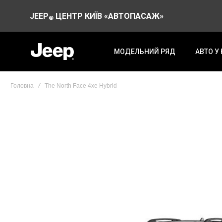
JEEP
ЦЕНТР КИЇВ «АВТОПАСАЖ»
®
МОДЕЛЬНИЙ РЯД
АВТО У
Головна
The North Face 4xe Hybrid
Skip
to
the
end
of
the
images
gallery