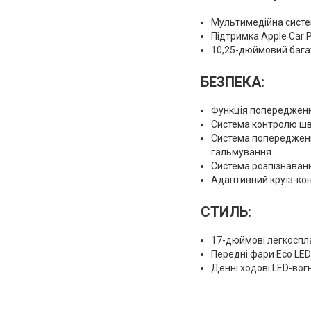
Мультимедійна сист
Підтримка Apple Car 
10,25-дюймовий бага
БЕЗПЕКА:
Функція попередження
Система контролю швид
Система попередженн
гальмування
Система розпізнаван
Адаптивний круїз-ко
СТИЛЬ:
17-дюймові легкоспла
Передні фари Eco LE
Денні ходові LED-вогн