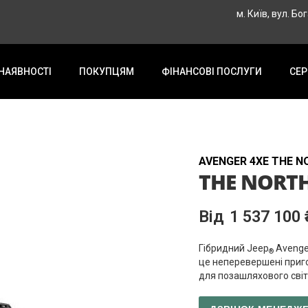
м. Київ, вул. Бо
 НАЯВНОСТІ
ПОКУПЦЯМ
ФІНАНСОВІ ПОСЛУГИ
СЕР
AVENGER 4XE THE N
THE NORTH
1 537 100 
Гібридний Jeep
Aveng
®
це неперевершені приг
для позашляхового світ