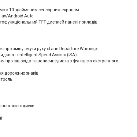
ема з 10-дюймовим сенсорним екраном
Play/Android Auto
тофункціональний TFT-дисплей панелі приладів
 про зміну смуги руху «Lane Departure Warning»
кості «Intelligent Speed Assist» (ISA)
я про пішохіда та велосипедиста з функцією екстренного
ня дорожних знаків
нтроль.
вні колісні диски
D
і