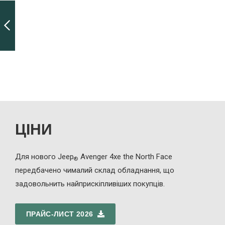
SUMMIT E-
HYBRID
РАНІШЕ
ЦІНИ
Для нового Jeep
Avenger
4xe
the North Face
®
передбачено чималий склад обладнання, що
задовольнить найприскіпливіших покупців.
ПРАЙС-ЛИСТ 2026