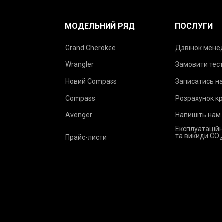
МОДЕЛЬНИЙ РЯД
ПОСЛУГИ
Grand Cherokee
Дзвінок мен
Wrangler
Замовити тес
Новий Compass
Записатись на
Compass
Розрахунок к
Avenger
Напишіть нам
Експлуатаційн
та викиди CO
Прайс-листи