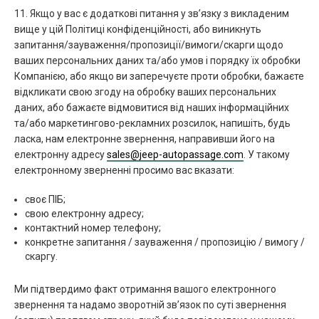
11. Якщо у вас є додаткові питання у зв’язку з викладеним
вище у цій Політиці конфіденційності, або виникнуть
запитання/зауваження/пропозиції/вимоги/скарги щодо
ваших персональних даних та/або умов і порядку їх обробки
Компанією, або якщо ви заперечуєте проти обробки, бажаєте
відкликати свою згоду на обробку ваших персональних
даних, або бажаєте відмовитися від наших інформаційних
та/або маркетингово-рекламних розсилок, напишіть, будь
ласка, нам електронне звернення, направивши його на
електронну адресу
sales@jeep-autopassage.com
. У такому
електронному зверненні просимо вас вказати:
своє ПІБ;
свою електронну адресу;
контактний номер телефону;
конкретне запитання / зауваження / пропозицію / вимогу /
скаргу.
Ми підтвердимо факт отримання вашого електронного
звернення та надамо зворотній зв’язок по суті звернення