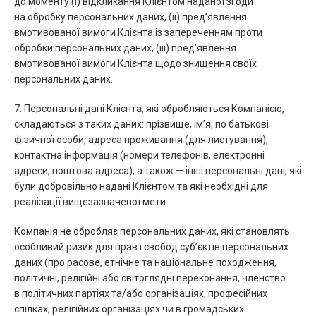
до моменту (і) відкликання Клієнтом наданої згоди
на обробку персональних даних, (іі) пред’явлення
вмотивованої вимоги Клієнта із запереченням проти
обробки персональних даних, (ііі) пред’явлення
вмотивованої вимоги Клієнта щодо знищення своїх
персональних даних.
7. Персональні дані Клієнта, які обробляються Компанією,
складаються з таких даних: прізвище, ім’я, по батькові
фізичної особи, адреса проживання (для листування),
контактна інформація (номери телефонів, електронні
адреси, поштова адреса), а також — інші персональні дані, які
були добровільно надані Клієнтом та які необхідні для
реалізації вищезазначеної мети.
Компанія не обробляє персональних даних, які становлять
особливий ризик для прав і свобод суб’єктів персональних
даних (про расове, етнічне та національне походження,
політичні, релігійні або світоглядні переконання, членство
в політичних партіях та/або організаціях, професійних
спілках, релігійних організаціях чи в громадських