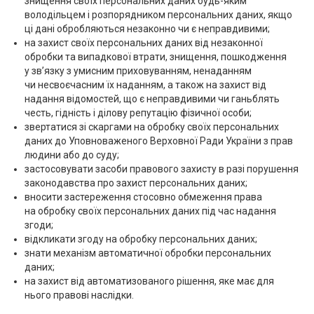
знищення своїх персональних даних будь-яким
володільцем і розпорядником персональних даних, якщо
ці дані обробляються незаконно чи є неправдивими;
на захист своїх персональних даних від незаконної
обробки та випадкової втрати, знищення, пошкодження
у зв’язку з умисним приховуванням, ненаданням
чи несвоєчасним їх наданням, а також на захист від
надання відомостей, що є неправдивими чи ганьблять
честь, гідність і ділову репутацію фізичної особи;
звертатися зі скаргами на обробку своїх персональних
даних до Уповноваженого Верховної Ради України з прав
людини або до суду;
застосовувати засоби правового захисту в разі порушення
законодавства про захист персональних даних;
вносити застереження стосовно обмеження права
на обробку своїх персональних даних під час надання
згоди;
відкликати згоду на обробку персональних даних;
знати механізм автоматичної обробки персональних
даних;
на захист від автоматизованого рішення, яке має для
нього правові наслідки.