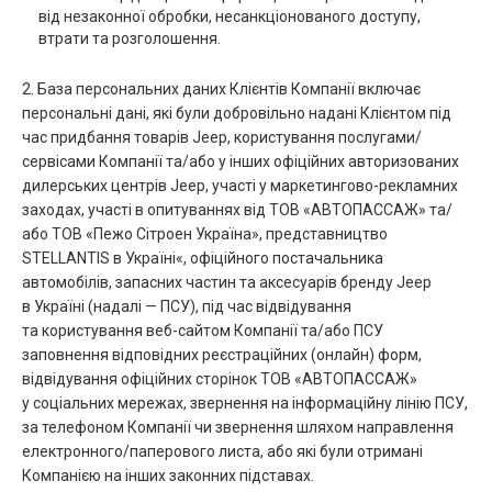
від незаконної обробки, несанкціонованого доступу,
втрати та розголошення.
2. База персональних даних Клієнтів Компанії включає
персональні дані, які були добровільно надані Клієнтом під
час придбання товарів Jeep, користування послугами/
сервісами Компанії та/або у інших офіційних авторизованих
дилерських центрів Jeep, участі у маркетингово-рекламних
заходах, участі в опитуваннях від ТОВ «АВТОПАССАЖ» та/
або ТОВ «Пежо Сітроен Україна», представництво
STELLANTIS в Україні«, офіційного постачальника
автомобілів, запасних частин та аксесуарів бренду Jeep
в Україні (надалі — ПСУ), під час відвідування
та користування веб-сайтом Компанії та/або ПСУ
заповнення відповідних реєстраційних (онлайн) форм,
відвідування офіційних сторінок ТОВ «АВТОПАССАЖ»
у соціальних мережах, звернення на інформаційну лінію ПСУ,
за телефоном Компанії чи звернення шляхом направлення
електронного/паперового листа, або які були отримані
Компанією на інших законних підставах.