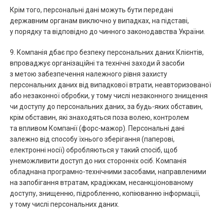
Крім того, персональні дані можуть бути передані
державним органам виключно у випадках, на підставі,
у порядку та відповідно до чинного законодавства України.
9. Компанія дбає про безпеку персональних даних Клієнтів,
впроваджує організаційні та технічні заходи й засоби
з метою забезпечення належного рівня захисту
персональних даних від випадкової втрати, неавторизованої
або незаконної обробки, у тому числі незаконного знищення
чи доступу до персональних даних, за будь-яких обставин,
крім обставин, які знаходяться поза волею, контролем
та впливом Компанії (форс-мажор). Персональні дані
залежно від способу їхнього зберігання (паперові,
електронні носії) обробляються у такий спосіб, щоб
унеможливити доступ до них сторонніх осіб. Компанія
обладнана програмно-технічними засобами, направленими
на запобігання втратам, крадіжкам, несанкціонованому
доступу, знищенню, підробленню, копіюванню інформації,
у тому числі персональних даних.