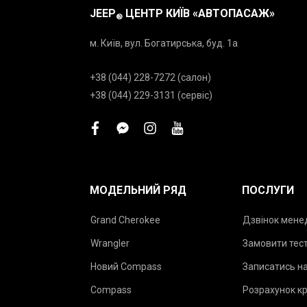
JEEP
ЦЕНТР КИЇВ «АВТОПАСАЖ»
®
м. Київ, вул. Богатирська, буд. 1а
+38 (044) 228-7272 (салон)
+38 (044) 229-3131 (сервіс)
facebook
facebook-
instagram
youtube
messenger
МОДЕЛЬНИЙ РЯД
ПОСЛУГИ
Grand Cherokee
Дзвінок мен
Wrangler
Замовити тес
Новий Compass
Записатись на
Compass
Розрахунок к