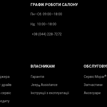
ГРАФІК РОБОТИ САЛОНУ
Пн—Сб: 09:00—18:00
Нд: 10:00—18:00
+38 (044) 228-7272
ВЛАСНИКАМ
ОБСЛУГОВУ
®
еджера
Гарантія
Сервіс Mopar
т-драйв
Jeep
Assistance
Запчастини
®
 сервіс
Інструкції з експлуатації
Аксесуари
редиту