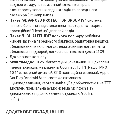
заднього виду, чотиризонний клімат-контроль,
електрорегулювання сидіння водія та переднього
пасажира (12 напрямків)
Пакет "ADVANCED PROTECTION GROUP IV":
система
нічного бачення з відстеженням пішоходів та тварин,
проекційний "Head up" дисплей водія
Пакет "HIGH ALTITUDE" чорного кольору:
рейлінги,
нижня частина переднього бампера, радіаторна решітка,
облицювання вихлопної системи, зовнішні логотипи, та
облицювання дверей, легкосплавні колісні диски 21X9
Дах чорного кольору
Мультімедіа:
10.25" багатофункціональний TFT дисплей
панелі приладів, медіацентр Uconnect 10.1N (Радіо, MP3,
10.1" сенсорний дисплей, GPS навігаційна система), Apple
Car Play/Android Auto, система активного
шумоподавлення, карта з навігації відображається на TFT
дисплей, преміальна аудіосистема McIntosh з 19
динаміками, з підсилювачем потужністю 950 Вт,
сабвуфер
ДОДАТКОВЕ ОБЛАДНАННЯ