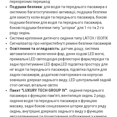
перехресних перешкод
Подушки безпеки:
для водія та переднього пасажира з
системою багатоступеневої активації, подушка безпеки
для захисту колін водія та переднього пасажира, бокові
подушки безпеки для водія та переднього пасажира,
бокові подушки безпеки типу "шторки" для 1-го та 2-го
ряду сидінь
Система кріплення дитячого сидіння типу LATCH / ISOFIX
Сигналізатор про непристебнуті ремені безпеки пасажирів
Освітлення та оглядовість:
датчик дощу, система
автоматичного включення фар, денні ходові LED вогні,
преміальні LED світлодіодні рефлекторні фари,передні та
задні протитуманні LED фари,LED підсвітка простору для
ніг водія та переднього пасажира, підсвітка підлоги для
задніх пасажирів, додаткові повторювачі на корпусах
зовнішніх дзеркал заднього виду, LED центральний задній
стоп сигнал, вітальне світло
Пакет "LUXURY TECH GROUP IV":
сидіння переднього
пасажира з функцією пам'яті, вентиляція сидінь 2 ряду,
сидіння водія та переднього пасажира з функцією
масажу, задні бокові сонцезахисні шторки другого ряду
сидінь, внутрішнє дзеркало заднього виду з функцією
автозатемнення та проектування зображення з камери