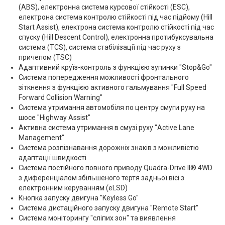
(ABS), електронна система курсової стійкості (ESC),
електрона система контролю стійкості під час підйому (Hill
Start Assist), електрона система контролю стійкості під час
спуску (Hill Descent Control), електронна протибуксувальна
система (TCS), система стабілізації під час руху з
причепом (TSC)
Адаптивний круїз-контроль з функцією зупинки "Stop&Go"
Система попередження можливості фронтального
зіткнення з функцією активного гальмування "Full Speed
Forward Collision Warning"
Система утримання автомобіля по центру смуги руху на
шосе "Highway Assist"
Активна система утримання в смузі руху "Active Lane
Management"
Система розпізнавання дорожніх знаків з можливістю
адаптації швидкості
Система постійного повного приводу Quadra-Drive II® 4WD
з диференціалом збільшеного тертя задньої вісі з
електронним керуванням (eLSD)
Кнопка запуску двигуна "Keyless Go"
Система дистаційного запуску двигуна "Remote Start"
Система моніторингу "сліпих зон" та виявлення