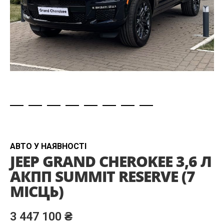
Skip
to
the
beginning
АВТО У НАЯВНОСТІ
JEEP GRAND CHEROKEE 3,6 Л
of
the
АКПП SUMMIT RESERVE (7
images
МІСЦЬ)
gallery
3 447 100 ₴