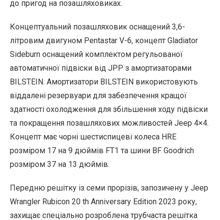
до пригод на позашляховиках.
Концептуальний позашляховик оснащений 3,6-
літровим двигуном Pentastar V-6, концепт Gladiator
Sideburn оснащений комплектом регульованої
автоматичної підвіски від JPP з амортизаторами
BILSTEIN. Амортизатори BILSTEIN використовують
віддалені резервуари для забезпечення кращої
здатності охолодження для збільшення ходу підвіски
та покращення позашляхових можливостей Jeep 4×4.
Концепт має чорні шестиспицеві колеса HRE
розміром 17 на 9 дюймів FT1 та шини BF Goodrich
розміром 37 на 13 дюймів.
Передню решітку із семи прорізів, запозичену у Jeep
Wrangler Rubicon 20 th Anniversary Edition 2023 року,
захищає спеціально розроблена трубчаста решітка