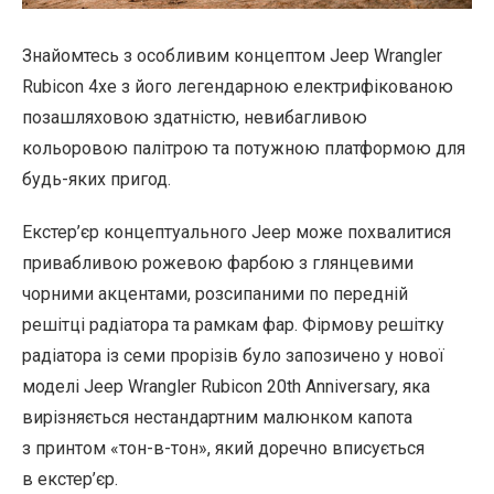
Знайомтесь з особливим концептом Jeep Wrangler
Rubicon 4xe з його легендарною електрифікованою
позашляховою здатністю, невибагливою
кольоровою палітрою та потужною платформою для
будь-яких пригод.
Екстер’єр концептуального Jeep може похвалитися
привабливою рожевою фарбою з глянцевими
чорними акцентами, розсипаними по передній
решітці радіатора та рамкам фар. Фірмову решітку
радіатора із семи прорізів було запозичено у нової
моделі Jeep Wrangler Rubicon 20th Anniversary, яка
вирізняється нестандартним малюнком капота
з принтом «тон-в-тон», який доречно вписується
в екстер’єр.