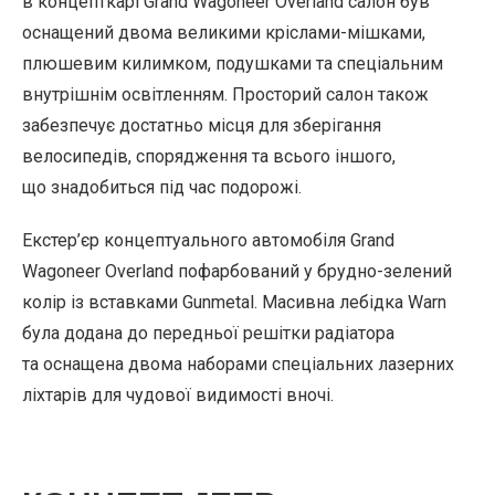
в концепткарі Grand Wagoneer Overland салон був
оснащений двома великими кріслами-мішками,
плюшевим килимком, подушками та спеціальним
внутрішнім освітленням. Просторий салон також
забезпечує достатньо місця для зберігання
велосипедів, спорядження та всього іншого,
що знадобиться під час подорожі.
Екстер’єр концептуального автомобіля Grand
Wagoneer Overland пофарбований у брудно-зелений
колір із вставками Gunmetal. Масивна лебідка Warn
була додана до передньої решітки радіатора
та оснащена двома наборами спеціальних лазерних
ліхтарів для чудової видимості вночі.