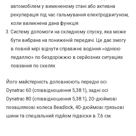
автомобілем у вимкненому стані або активна
рекуперація під час гальмування електродвигуном,
коли ввімкнена дана функція.
Систему допомоги на складному спуску, яка може
бути вибрана на пониженій передачі. Це дає змогу
в повній мірі відчути справжнє водіння «однією
педаллю» по бездоріжжю в серйозних ситуаціях
повзання по скелях
Його майстерність доповнюють передні осі
Dynatrac 60 (співвідношення 5,38:1), задні осі
Dynatrac 80 (співвідношення 5,38:1), 20-дюймові
позашляхові колеса Beadlock, 40-дюймові грязьові
шини та спеціальний підйом підвіски в 7,6 см.