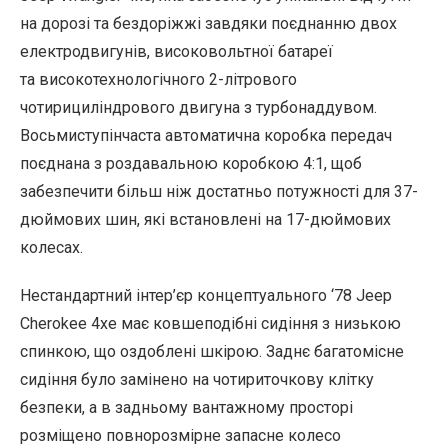
на дорозі та бездоріжжі завдяки поєднанню двох
електродвигунів, високовольтної батареї
та високотехнологічного 2-літрового
чотирициліндрового двигуна з турбонаддувом.
Восьмиступінчаста автоматична коробка передач
поєднана з роздавальною коробкою 4:1, щоб
забезпечити більш ніж достатньо потужності для 37-
дюймових шин, які встановлені на 17-дюймових
колесах.
Нестандартний інтер’єр концептуального ‘78 Jeep
Cherokee 4xe має ковшеподібні сидіння з низькою
спинкою, що оздоблені шкірою. Заднє багатомісне
сидіння було замінено на чотириточкову клітку
безпеки, а в задньому вантажному просторі
розміщено повнорозмірне запасне колесо