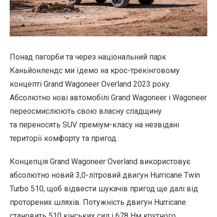
Понад пагорби та через національний парк
Каньйонлендс ми їдемо на крос-трекінговому
концепті Grand Wagoneer Overland 2023 року.
Абсолютно нові автомобілі Grand Wagoneer і Wagoneer
переосмислюють свою власну спадщину
та переносять SUV преміум-класу на незвідані
території комфорту та пригод.
Концепція Grand Wagoneer Overland використовує
абсолютно новий 3,0-літровий двигун Hurricane Twin
Turbo 510, щоб відвести шукачів пригод ще далі від
проторених шляхів. Потужність двигун Hurricane
становить 510 кінських сил і 678 Нм крутного