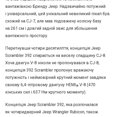
вантажівкою Бренду Jeep. Надзвичайно потужний
і універсальний, цей унікальний невеликий пікап був
схожий на CJ-7, але мав подовжену колісну базу
на 261 см і довгий задній звис для збільшення
вантажного простору.
Перетнувши чотири десятиліття, концепція Jeep
Scrambler 392 спирається на веселу спадщину CJ-8.
Хоча двигун V-8 ніколи не пропонувався в CJ-8,
концепція 392 Scrambler пропонує вражаючу
потужність і неймовірний крутний момент завдяки
своєму 6,4-літровому двигуну HEMI
V-8 (470
®
кінських сил і 637 Нм крутного моменту).
Концепція Jeep Scrambler 392, яка розпочалася
як чотиридверний Jeep Wrangler Rubicon, також