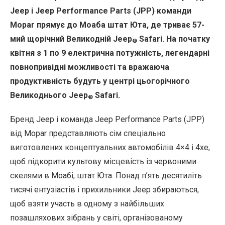
Jeep і Jeep Performance Parts (JPP) команди
Mopar прямує до Моаба штат Юта, де триває 57-
мий щорічний Великодній Jeep
Safari. На початку
®
квітня з 1 по 9 електрична потужність, легендарні
повнопривідні можливості та вражаюча
продуктивність будуть у центрі цьогорічного
Великоднього Jeep
Safari.
®
Бренд Jeep і команда Jeep Performance Parts (JPP)
від Mopar представляють сім спеціально
виготовлених концептуальних автомобілів 4×4 і 4xe,
щоб підкорити культову місцевість із червоними
скелями в Моабі, штат Юта. Понад п’ять десятиліть
тисячі ентузіастів і прихильники Jeep збираються,
щоб взяти участь в одному з найбільших
позашляхових зібрань у світі, організованому