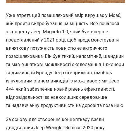
Уже втретє цей позашляховий звір вирушає у Моаб,
аби пройти випробування на міцність. Все почалося
з концепту Jeep Magneto 1.0, який був вперше
представлений у 2021 році, щоб продемонструвати
виняткову потужність повністю електричного
позахшляховика. Він був тихий, непомітний, швидкий
та мав виняткові можливості скелелазіння. Інженери
та дизайнери Бренду Jeep створили автомобіль
із нульовим рівнем викидів із можливостями Jeep
4×4, який забезпечив новий рівень ефективності,
відповідальності за навколишнє середовище
та надзвичайну продуктивність на дорозі та поза нею.
За основу для створення концепткару взяли
дводверний Jeep Wrangler Rubicon 2020 року,