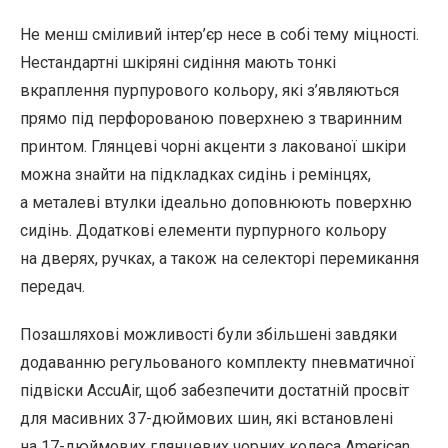
Не менш сміливий інтер’єр несе в собі тему міцності.
Нестандартні шкіряні сидіння мають тонкі
вкраплення пурпурового кольору, які з’являються
прямо під перфорованою поверхнею з тваринним
принтом. Глянцеві чорні акценти з лакованої шкіри
можна знайти на підкладках сидінь і ремінцях,
а металеві втулки ідеально доповнюють поверхню
сидінь. Додаткові елементи пурпурного кольору
на дверях, ручках, а також на селекторі перемикання
передач.
Позашляхові можливості були збільшені завдяки
додаванню регульованого комплекту пневматичної
підвіски AccuAir, щоб забезпечити достатній просвіт
для масивних 37-дюймових шин, які встановлені
на 17-дюймових глянцевих чорних колеса American