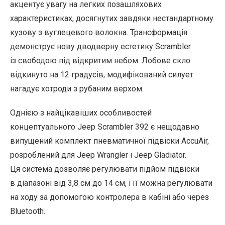
акцентує увагу на легких позашляхових
характеристиках, досягнутих завдяки нестандартному
кузову з вуглецевого волокна. Трансформація
демонструє нову дводверну естетику Scrambler
із свободою під відкритим небом. Лобове скло
відкинуто на 12 градусів, модифікований силует
нагадує хотроди з рубаним верхом.
Однією з найцікавіших особливостей
концептуального Jeep Scrambler 392 є нещодавно
випущений комплект пневматичної підвіски AccuAir,
розроблений для Jeep Wrangler і Jeep Gladiator.
Ця система дозволяє регулювати підйом підвіски
в діапазоні від 3,8 см до 14 см, і її можна регулювати
на ходу за допомогою контролера в кабіні або через
Bluetooth.