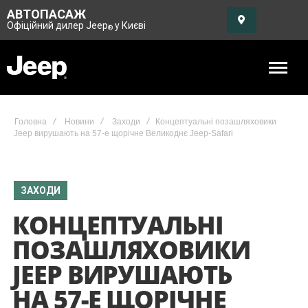
АВТОПАСАЖ
Офіційний дилер Jeep
у Києві
®
Головна
Новини
Заходи
Концептуальні позашляховики
Jeep вирушають на 57-е щорічне Великоднє Jeep-Safari
ЗАХОДИ
КОНЦЕПТУАЛЬНІ
ПОЗАШЛЯХОВИКИ
JEEP ВИРУШАЮТЬ
НА 57-Е ЩОРІЧНЕ