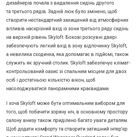
дизайнерів почала з видалення сидінь другого
та третього рядів. Задній люк було змінено, щоб
створити нестандартний захищений від атмосферних
впливів наскрізний вхід із зони третього ряду сидінь
на верхній рівень Skyloft. Бокові розсувні двері
забезпечують легкий вхід в зону відпочинку Skyloft,
а невелика сходинка, яка допомагає в підйомі, також
служить як зручний столик. Skyloft забезпечує клімат-
контрольований оазис зі спальним місцем для двох
осіб і достатньою кількістю вікон, щоб
насолоджуватися панорамними краєвидами.
І хоча Skyloft може бути оптимальним вибором для
того, щоб побачити зоряну ніч, в основному простору
салону внизу також приділено багато уваги деталям.
Щоб додати комфорту та створити затишний інтер’єр