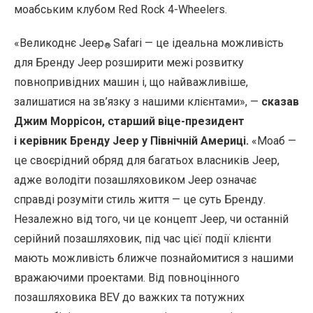
моабським клубом Red Rock 4-Wheelers.
«Великоднє Jeep
Safari — це ідеальна можливість
®
для Бренду Jeep розширити межі розвитку
повнопривідних машин і, що найважливіше,
залишатися на зв’язку з нашими клієнтами», —
сказав
Джим Моррісон, старший віце-президент
і керівник Бренду Jeep у Північній Америці.
«Моаб —
це своєрідний обряд для багатьох власників Jeep,
адже володіти позашляховиком Jeep означає
справді розуміти стиль життя — це суть Бренду.
Незалежно від того, чи це концепт Jeep, чи останній
серійний позашляховик, під час цієї події клієнти
мають можливість ближче познайомитися з нашими
вражаючими проектами. Від повноцінного
позашляховика BEV до важких та потужних