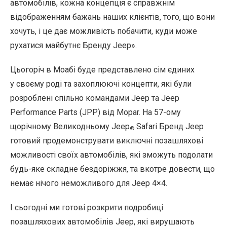
автомобілів, кожна концепція є справжнім
відображенням бажань наших клієнтів, того, що вони
хочуть, і це дає можливість побачити, куди може
рухатися майбутнє Бренду Jeep».
Цьогоріч в Моабі буде представлено сім єдиних
у своєму роді та захоплюючі концепти, які були
розроблені спільно командами Jeep та Jeep
Performance Parts (JPP) від Mopar. На 57-ому
щорічному Великодньому Jeep
Safari Бренд Jeep
®
готовий продемонструвати виключні позашляхові
можливості своїх автомобілів, які зможуть подолати
будь-яке складне бездоріжжя, та вкотре довести, що
немає нічого неможливого для Jeep 4×4.
І сьогодні ми готові розкрити подробиці
позашляхових автомобілів Jeep, які вирушають