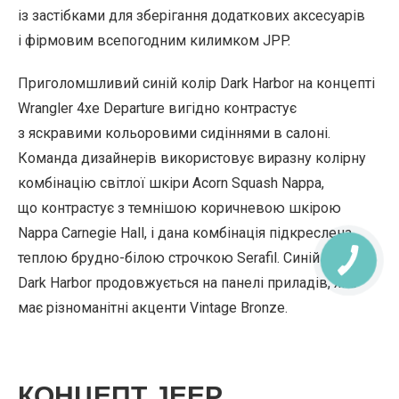
із застібками для зберігання додаткових аксесуарів
і фірмовим всепогодним килимком JPP.
Приголомшливий синій колір Dark Harbor на концепті
Wrangler 4xe Departure вигідно контрастує
з яскравими кольоровими сидіннями в салоні.
Команда дизайнерів використовує виразну колірну
комбінацію світлої шкіри Acorn Squash Nappa,
що контрастує з темнішою коричневою шкірою
Nappa Carnegie Hall, і дана комбінація підкреслена
теплою брудно-білою строчкою Serafil. Синій колір
Dark Harbor продовжується на панелі приладів, яка
має різноманітні акценти Vintage Bronze.
КОНЦЕПТ JEEP