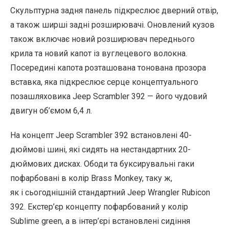
Скульптурна задня панель підкреслює дверний отвір,
а також ширші задні розширювачі. Оновлений кузов
також включає новий розширювач переднього
крила та новий капот із вуглецевого волокна.
Посередині капота розташована тонована прозора
вставка, яка підкреслює серце концептуального
позашляховика Jeep Scrambler 392 — його чудовий
двигун об’ємом 6,4 л.
На концепт Jeep Scrambler 392 встановлені 40-
дюймові шині, які сидять на нестандартних 20-
дюймових дисках. Ободи та буксирувальні гаки
пофарбовані в колір Brass Monkey, таку ж,
як і сьогоднішній стандартний Jeep Wrangler Rubicon
392. Екстер’єр концепту пофарбований у колір
Sublime green, а в інтер’єрі встановлені сидіння