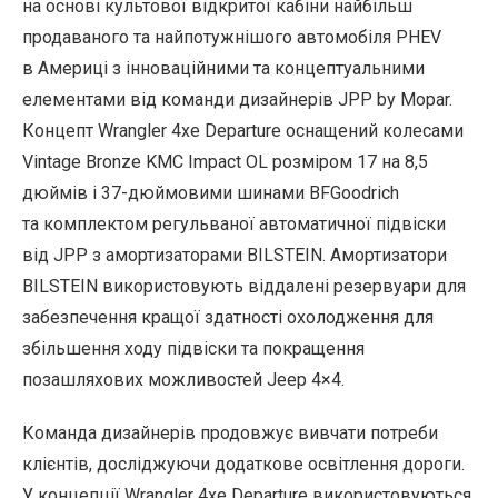
на основі культової відкритої кабіни найбільш
продаваного та найпотужнішого автомобіля PHEV
в Америці з інноваційними та концептуальними
елементами від команди дизайнерів JPP by Mopar.
Концепт Wrangler 4xe Departure оснащений колесами
Vintage Bronze KMC Impact OL розміром 17 на 8,5
дюймів і 37-дюймовими шинами BFGoodrich
та комплектом регульваної автоматичної підвіски
від JPP з амортизаторами BILSTEIN. Амортизатори
BILSTEIN використовують віддалені резервуари для
забезпечення кращої здатності охолодження для
збільшення ходу підвіски та покращення
позашляхових можливостей Jeep 4×4.
Команда дизайнерів продовжує вивчати потреби
клієнтів, досліджуючи додаткове освітлення дороги.
У концепції Wrangler 4xe Departure використовуються