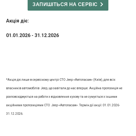
ЗАПИШІТЬСЯ НА СЕРВІС
Акція діє:
01.01.2026 - 31.12.2026
*Акція діє лише в сервісному центрі СТО Jeep «Автопасаж» (Київ), для всіх
власників автомобілів Jeep, що завітали до нас вперше. Акційна пропозиція не
розповсюджується на роботи з відновлення кузову та не сумується з іншими
акційними пропозиціями СТО Jeep «Автопасаж». Термін дії акції: 01.01.2026-
31.12.2026.