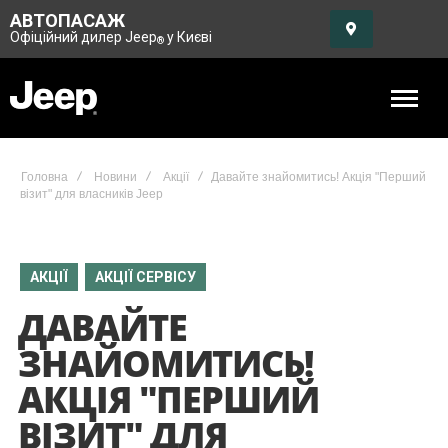
АВТОПАСАЖ
Офіційний дилер Jeep
у Києві
®
Головна
Новини
Акції
Давайте знайомитись! Акція "Перший
візит" для власників Jeep
АКЦІЇ
АКЦІЇ СЕРВІСУ
ДАВАЙТЕ
ЗНАЙОМИТИСЬ!
АКЦІЯ "ПЕРШИЙ
ВІЗИТ" ДЛЯ