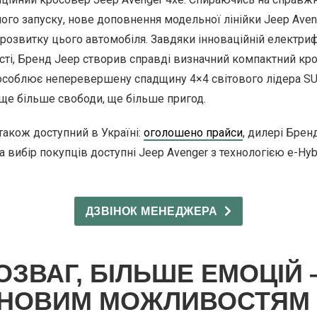
його запуску, нове доповнення модельної лінійки Jeep Ave
розвитку цього автомобіля. Завдяки інноваційній електриф
ті, Бренд Jeep створив справді визначний компактний кр
 уособлює неперевершену спадщину 4×4 світового лідера SU
ще більше свободи, ще більше пригод.
також доступний в Україні:
оголошено прайси
, дилері Брен
На вибір покупців доступні Jeep Avenger з технологією e-Hybr
ДЗВІНОК МЕНЕДЖЕРА
ОЗВАГ, БІЛЬШЕ ЕМОЦІЙ
 НОВИМ МОЖЛИВОСТЯМ 