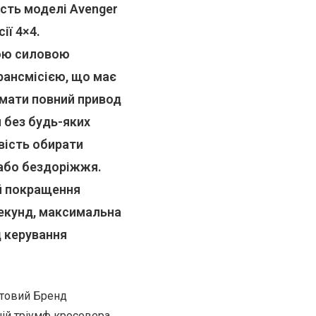
ість моделі Avenger
ії 4×4.
ною силовою
рансмісією, що має
имати повний привод
 без будь-яких
вість обирати
 або бездоріжжя.
 й покращення
 секунд, максимальна
д керування
ьтовий Бренд
ній тріумф кросовера