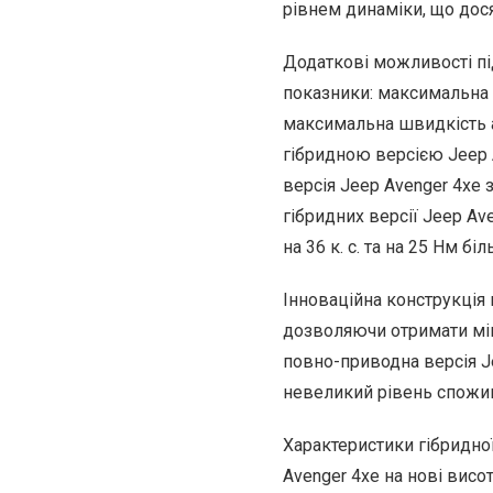
рівнем динаміки, що дос
Додаткові можливості пі
показники: максимальна с
максимальна швидкість а
гібридною версією Jeep A
версія Jeep Avenger 4xe
гібридних версії Jeep A
на 36 к. с. та на 25 Нм б
Інноваційна конструкція
дозволяючи отримати мін
повно-приводна версія Je
невеликий рівень спожив
Характеристики гібридно
Avenger 4xe на нові вис