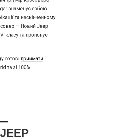
nger знаменує собою
ікації та нескінченному
осовер — Новий Jeep
V-класу та пропонує
ду готові
приймати
id та зі 100%
 —
JEEP