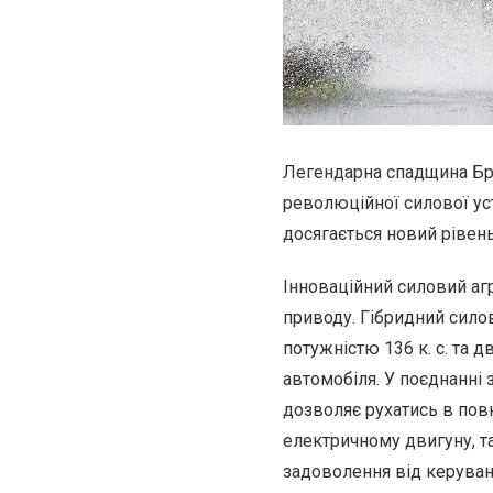
Легендарна спадщина Бр
революційної силової ус
досягається новий рівень
Інноваційний силовий аг
приводу. Гібридний сило
потужністю 136 к. с. та 
автомобіля. У поєднанні
дозволяє рухатись в по
електричному двигуну, т
задоволення від керуван