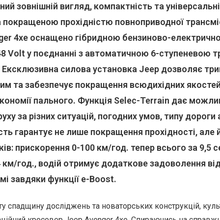
ний зовнішній вигляд, компактність та універсальн
а покращеною прохідністю повноприводної трансміс
ger 4xe оснащено гібридною бензиново-електрич
48 Volt у поєднанні з автоматичною 6-ступеневою т
. Ексклюзивна силова установка Jeep дозволяє тр
им та забезпечує покращення всюдихідних якостей
кономії пального. Функція Selec-Terrain дає можли
уху за різних ситуацій, погодних умов, типу дороги
ть гарантує не лише покращення прохідності, але
ів: прискорення 0-100 км/год. тепер всього за 9,5
 км/год., водій отримує додаткове задоволення ві
і завдяки функції e-Boost.
ту спадщину досліджень та новаторських конструкцій, кул
аційний кросовер Jeep Avenger 4xe. Спираючись на справж