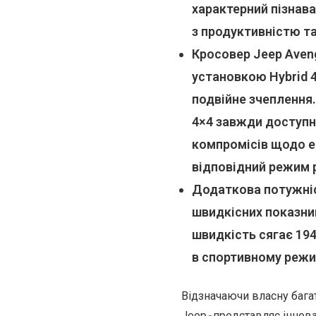
характерний пізнава
з продуктивністю т
Кросовер Jeep Aven
установкою Hybrid 
подвійне зчеплення
4×4 завжди доступн
компромісів щодо е
відповідний режим р
Додаткова потужніс
швидкісних показник
швидкість сягає 194
в спортивному режим
Відзначаючи власну бага
Jeep
представляє іннов