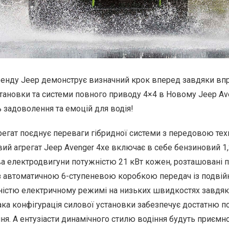
енду Jeep демонструє визначний крок вперед завдяки в
тановки та системи повного приводу 4×4 в Новому Jeep Ave
 задоволення та емоцій для водія!
регат поєднує переваги гібридної системи з передовою те
вий агрегат Jeep Avenger 4xe включає в себе бензиновий 1
два електродвигуни потужністю 21 кВт кожен, розташовані 
 з автоматичною 6-ступеневою коробкою передач із подвій
вністю електричному режимі на низьких швидкостях завдя
ака конфігурація силової установки забезпечує достатню п
ня. А ентузіасти динамічного стилю водіння будуть приєм