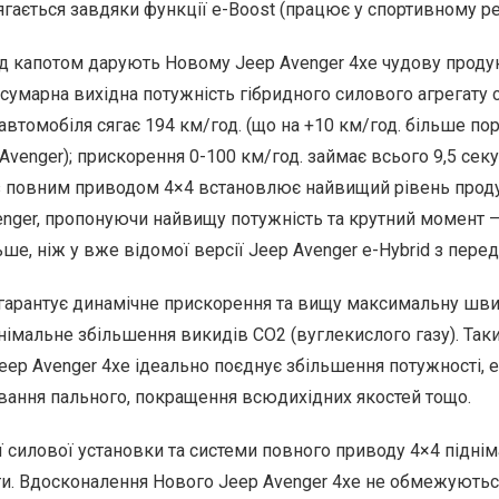
ягається завдяки функції e-Boost (працює у спортивному ре
д капотом дарують Новому Jeep Avenger 4xe чудову продук
умарна вихідна потужність гібридного силового агрегату ск
втомобіля сягає 194 км/год. (що на +10 км/год. більше по
venger); прискорення 0-100 км/год. займає всього 9,5 сек
 з повним приводом 4×4 встановлює найвищий рівень продук
venger, пропонуючи найвищу потужність та крутний момент 
ільше, ніж у вже відомої версії Jeep Avenger e-Hybrid з пе
 гарантує динамічне прискорення та вищу максимальну шви
імальне збільшення викидів CO2 (вуглекислого газу). Таки
ep Avenger 4xe ідеально поєднує збільшення потужності, е
ання пального, покращення всюдихідних якостей тощо.
ї силової установки та системи повного приводу 4×4 підн
оти. Вдосконалення Нового Jeep Avenger 4xe не обмежуют