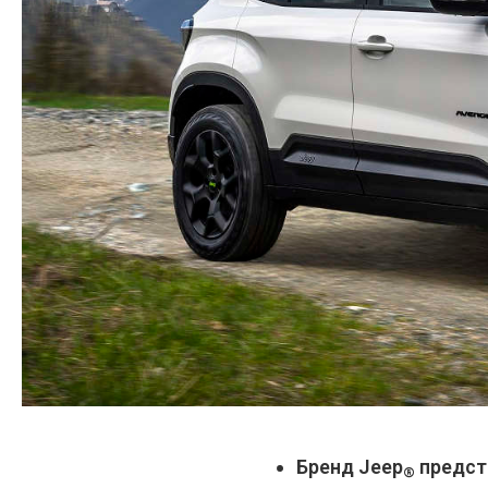
Бренд Jeep
предста
®