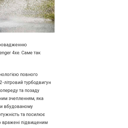
провадженню
nger 4xe. Саме так
хнологією повного
,2-літровий турбодвигун
попереду та позаду
ним зчепленням, яка
ки вбудованому
отужність та посилює
но вражені підвищеним