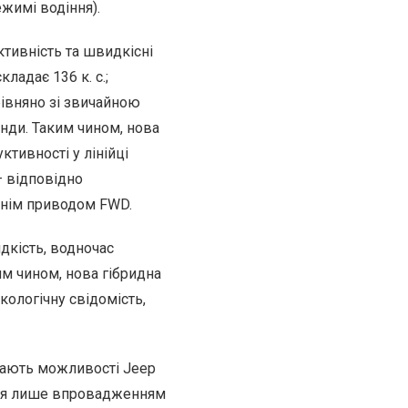
жимі водіння).
тивність та швидкісні
ладає 136 к. с.;
рівняно зі звичайною
унди. Таким чином, нова
тивності у лінійці
— відповідно
реднім приводом FWD.
дкість, водночас
м чином, нова гібридна
кологічну свідомість,
імають можливості Jeep
ься лише впровадженням