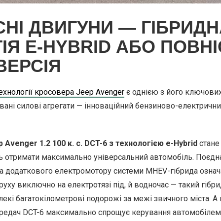
НІ ДВИГУНИ — ГІБРИДН
ІЯ E-HYBRID АБО ПОВН
ВЕРСІЯ
технології кросовера Jeep Avenger
є однією з його ключових
вані силові агрегати — інноваційний бензиново-електрични
 Avenger 1.2 100 к. с. DCT-6 з технологією e-Hybrid
стане
ть отримати максимально універсальний автомобіль. Поєдн
та додаткового електромотору системи MHEV-гібрида означ
руху виключно на електротязі під, й водночас — такий гібр
кі багатокілометрові подорожі за межі звичного міста. А 
едач DCT-6 максимально спрощує керування автомобілем, 