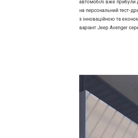
автомобілі вже прибули д
на персональний тест-дра
з інноваційною та еконо
варіант Jeep Avenger сер