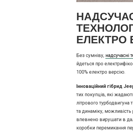
НАДСУЧАС
ТЕХНОЛОГ
ЕЛЕКТРО 
Без сумніву,
надсучасні 
йдеться про електрифіко
100% електро версію.
Інноваційний гібрид Jeep
тих покупців, які жадаю
літрового турбодвигуна 
та динаміку, можливість 
впевнено вирушати в дале
коробки перемикання пер