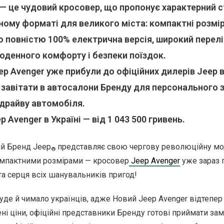
— це чудовий кросовер, що пропонує характерний 
ому форматі для великого міста: компактні розмір
о повністю 100% електрична версія, широкий перел
оденного комфорту і безпеки поїздок.
p Avenger уже прибули до офіційних дилерів Jeep в
завітати в автосалони Бренду для персонального 
-драйву автомобіля.
 Avenger в Україні — від 1 043 500 гривень.
й Бренд Jeep
представляє свою чергову революційну мо
®
компактними розмірами — кросовер
Jeep Avenger
уже зараз 
та серця всіх шанувальників пригод!
уде й чимало українців, адже Новий Jeep Avenger відтепер п
і ціни, офіційні представники Бренду готові приймати за