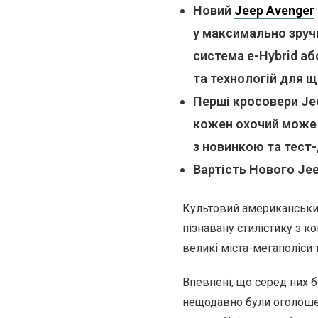
Новий
Jeep Avenger
у максимально зручн
система e-Hybrid аб
та технологій для щ
Перші кросовери Jee
кожен охочий може 
з новинкою та тест
Вартість Нового Jeep
Культовий американськи
пізнавану стилістику з 
великі міста-мегаполіси 
Впевнені, що серед них б
нещодавно були оголошен