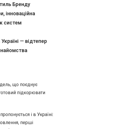
стиль Бренду
и, інноваційна
ік систем
 Україні — відтепер
знайомства
дель, що поєднує
готовий підкорювати
ропонується і в Україні:
мовлення, перші