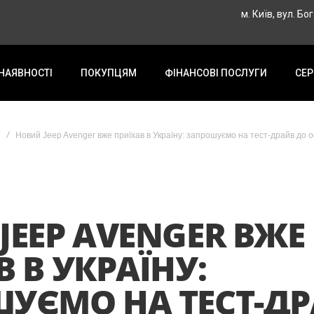
м. Київ, вул. Бо
 НАЯВНОСТІ
ПОКУПЦЯМ
ФІНАНСОВІ ПОСЛУГИ
СЕР
Новий Jeep Avenger вже приїхав в Україну: запрошуємо на тест-драйв до о
JEEP AVENGER ВЖЕ
 В УКРАЇНУ:
УЄМО НА ТЕСТ-Д