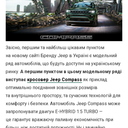
Звісно, першим та найбільш цікавим пунктом
на новому сайті Бренду Jeep в Україні є модельний
ряд автомобілів, що будуть доступні на українському
ринку.
А першим пунктом в цьому модельному ряді
виступає
кросовер Jeep Compass
як приклад
оптимально поєднання зовнішніх розмірів
та внутрішнього простору, та сучасних технологій для
комфорту і безпеки. Автомобіль Jeep Compass може
запропонувати двигун E-HYBRID 1.5 TURBO —
це гарантує вражаючу паливну економічність при
більш, ніж достатній потужності. Ну і звичайно,