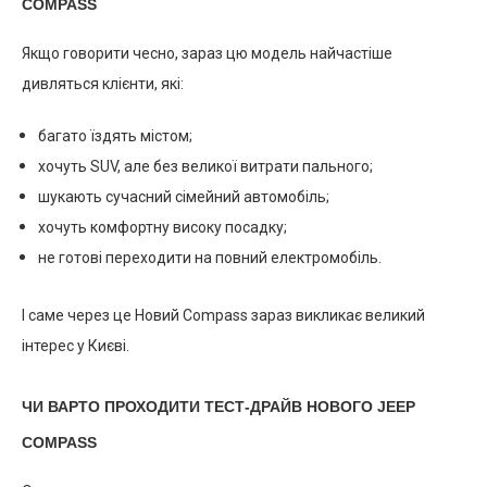
COMPASS
Якщо говорити чесно, зараз цю модель найчастіше
дивляться клієнти, які:
багато їздять містом;
хочуть SUV, але без великої витрати пального;
шукають сучасний сімейний автомобіль;
хочуть комфортну високу посадку;
не готові переходити на повний електромобіль.
І саме через це Новий Compass зараз викликає великий
інтерес у Києві.
ЧИ ВАРТО ПРОХОДИТИ ТЕСТ-ДРАЙВ НОВОГО JEEP
COMPASS