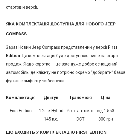
стартовій версії.
ЯКА КОМПЛЕКТАЦІЯ ДОСТУПНА ДЛЯ НОВОГО JEEP
COMPASS
Зараз Новий Jeep Compass представлений у версії
First
Edition
. Ця комплектація буде доступною лише на старті
продаж. Якщо коротко — це вже дуже добре оснащений
автомобіль, де клієнту не потрібно окремо “добирати” базові
функції комфорту чи безпеки.
Комплектація
Двигун
Трансмісія
Ціна
First Edition
1.2L e-Hybrid
6-ст. автомат
від 1 553
145 к.с.
DCT
800 грн
ЩО ВХОДИТЬ У КОМПЛЕКТАЦІЮ FIRST EDITION