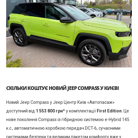
СКІЛЬКИ КОШТУЄ НОВИЙ JEEP COMPASS У КИЄВІ
Новий Jeep Compass у Jeep Центр Київ «Автопасаж»
доступний від
1 553 800 грн*
у комплектації
First Edition
. Це
нове покоління Compass із гібридною системою e-Hybrid 145
к.с., автоматичною коробкою передач DCT-6, сучасними
системами безпеки та великим пакетом комфорту вже у