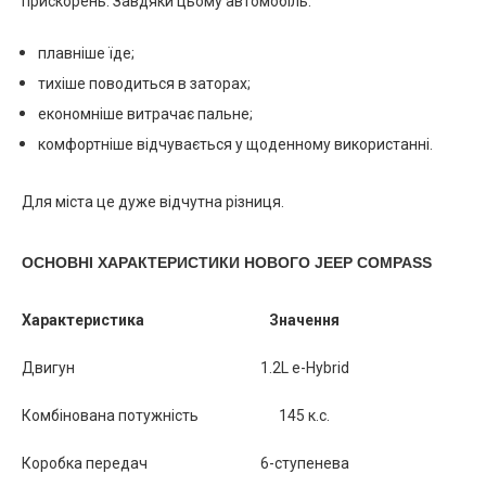
прискорень. Завдяки цьому автомобіль:
плавніше їде;
тихіше поводиться в заторах;
економніше витрачає пальне;
комфортніше відчувається у щоденному використанні.
Для міста це дуже відчутна різниця.
ОСНОВНІ ХАРАКТЕРИСТИКИ НОВОГО JEEP COMPASS
Характеристика
Значення
Двигун
1.2L e-Hybrid
Комбінована потужність
145 к.с.
Коробка передач
6-ступенева