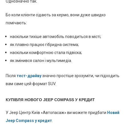
Однозначно так.
Бо коли клієнти сідають за кермо, вони дуже швидко
помічають:
наскільки тихіше автомобіль поводиться в місті;
як плавно працює гібридна система;
наскільки комфортною стала підвіска;
як змінився салон і мультимедіа.
Після
тест-драйву
значно простіше зрозуміти, чи підходить
вам саме цей формат SUV.
КУПІВЛЯ НОВОГО JEEP COMPASS У КРЕДИТ
У Jeep Центр Київ «Автопасаж» ви можете придбати
Новий
Jeep Compass у кредит
.