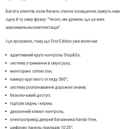
Багато клієнтів, коли бачать список оснащення, кажуть нам
одну й ту саму фразу: “Чесно, ми думали, що це вже
максимальна комплектація”.
І це зрозуміло, тому що First Edition уже включає:
адаптивний круїз-контроль Stop&Go;
систему утримання в смузі руху;
моніторинг сліпих зон;
камеру кругового огляду 360°;
систему розпізнавання дорожніх знаків;
безключовий доступ;
підігрів сидінь і керма;
двозонний клімат-контроль;
електропривід дверей багажника hands-free;
цифрову панель приладів 10.25”;