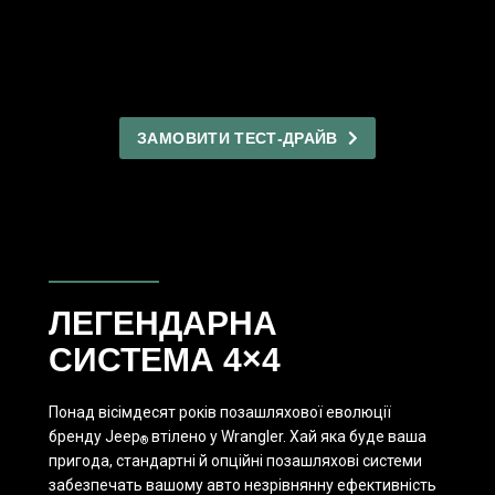
ЗАМОВИТИ ТЕСТ-ДРАЙВ
ЛЕГЕНДАРНА
СИСТЕМА 4×4
Понад вісімдесят років позашляхової еволюції
бренду Jeep
втілено у Wrangler. Хай яка буде ваша
®
пригода, стандартні й опційні позашляхові системи
забезпечать вашому авто незрівнянну ефективність